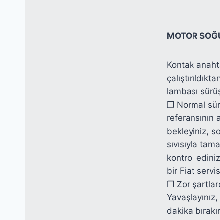
MOTOR SOĞU
Kontak anaht
çalıştırıldıkt
lambası sürüş
❒ Normal sür
referansının 
bekleyiniz, s
sıvısıyla tam
kontrol ediniz
bir Fiat servi
❒ Zor şartlar
Yavaşlayınız,
dakika bırakı