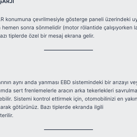
ŞARJI
R konumuna çevrilmesiyle gösterge paneli üzerindeki uy
tan hemen sonra sönmelidir (motor rölantide çalışıyorken
Bazı tiplerde özel bir mesaj ekrana gelir.
rının aynı anda yanması EBD sistemindeki bir arızayı vey
mda sert frenlemelerle aracın arka tekerlekleri savrul
nebilir. Sistemi kontrol ettirmek için, otomobilinizi en yakı
arak götürünüz. Bazı tiplerde ekranda ilgili
rilir.