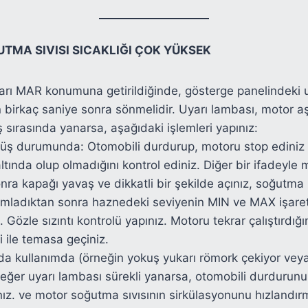
TMA SIVISI SICAKLIĞI ÇOK YÜKSEK
arı MAR konumuna getirildiğinde, gösterge panelindeki 
an birkaç saniye sonra sönmelidir. Uyarı lambası, motor aş
 sırasında yanarsa, aşağıdaki işlemleri yapınız:
üş durumunda: Otomobili durdurup, motoru stop ediniz 
altında olup olmadığını kontrol ediniz. Diğer bir ifadeyl
onra kapağı yavaş ve dikkatli bir şekilde açınız, soğutma
amladıktan sonra haznedeki seviyenin MIN ve MAX işaretl
. Gözle sızıntı kontrolü yapınız. Motoru tekrar çalıştırdığ
si ile temasa geçiniz.
da kullanımda (örneğin yokuş yukarı römork çekiyor veya
 eğer uyarı lambası sürekli yanarsa, otomobili durdurun
nız. ve motor soğutma sıvısının sirkülasyonunu hızlandırm