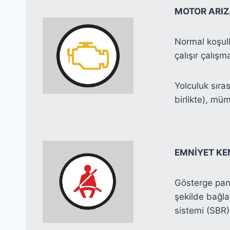
MOTOR ARIZA
Normal koşull
çalışır çalış
Yolculuk sıra
birlikte), mü
EMNİYET KE
Gösterge pane
şekilde bağla
sistemi (SBR) 