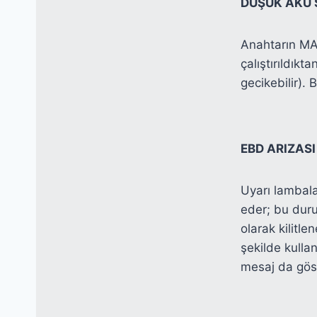
DÜŞÜK AKÜ 
Anahtarın MA
çalıştırıldık
gecikebilir). 
EBD ARIZASI
Uyarı lambala
eder; bu duru
olarak kilitle
şekilde kullan
mesaj da göste