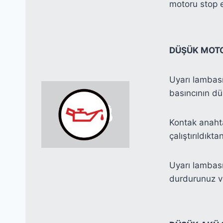
motoru stop e
DÜŞÜK MOTO
Uyarı lambası
basıncının dü
Kontak anaht
çalıştırıldık
Uyarı lambası
durdurunuz ve 