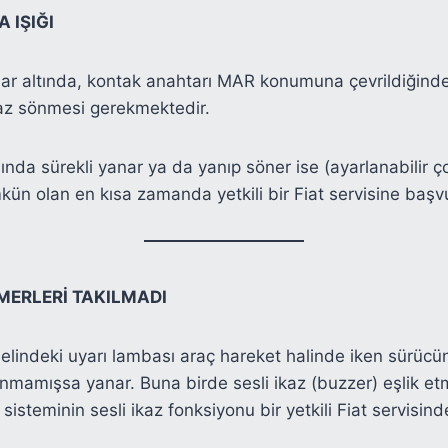
 IŞIĞI
ar altında, kontak anahtarı MAR konumuna çevrildiğinde
maz sönmesi gerekmektedir.
sında sürekli yanar ya da yanıp söner ise (ayarlanabilir
mkün olan en kısa zamanda yetkili bir Fiat servisine baş
MERLERİ TAKILMADI
lindeki uyarı lambası araç hareket halinde iken sürücü
nmamışsa yanar. Buna birde sesli ikaz (buzzer) eşlik et
sisteminin sesli ikaz fonksiyonu bir yetkili Fiat servisinde