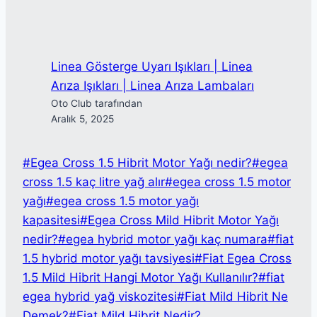
Linea Gösterge Uyarı Işıkları | Linea
Arıza Işıkları | Linea Arıza Lambaları
Oto Club tarafından
Aralık 5, 2025
Post
#
Egea Cross 1.5 Hibrit Motor Yağı nedir?
#
egea
Tags:
cross 1.5 kaç litre yağ alır
#
egea cross 1.5 motor
yağı
#
egea cross 1.5 motor yağı
kapasitesi
#
Egea Cross Mild Hibrit Motor Yağı
nedir?
#
egea hybrid motor yağı kaç numara
#
fiat
1.5 hybrid motor yağı tavsiyesi
#
Fiat Egea Cross
1.5 Mild Hibrit Hangi Motor Yağı Kullanılır?
#
fiat
egea hybrid yağ viskozitesi
#
Fiat Mild Hibrit Ne
Demek?
#
Fiat Mild Hibrit Nedir?